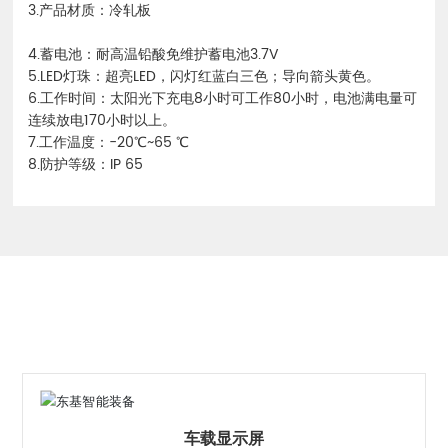
3.产品材质：冷轧板
4.蓄电池：耐高温铅酸免维护蓄电池3.7V
5.LED灯珠：超亮LED，闪灯红蓝白三色；导向箭头黄色。
6.工作时间：太阳光下充电8小时可工作80小时，电池满电量可
连续放电170小时以上。
7.工作温度：-20℃~65 ℃
8.防护等级：IP 65
相关产品
车载显示屏